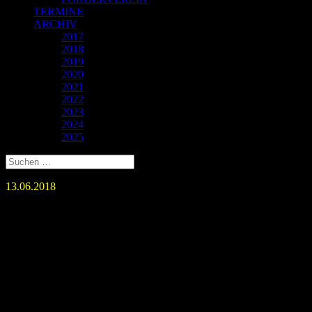
TERMINE
ARCHIV
2017
2018
2019
2020
2021
2022
2023
2024
2025
13.06.2018
Gründung des Fördervereins
Ringen Ludwigsburg –
Neckarweihingen e.V.
Am Abend des 16.02.2018 haben sich 21 Unterstützer des KSV