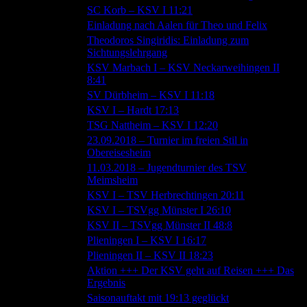
27.10.2018
SC Korb – KSV I 11:21
24.10.2018
Einladung nach Aalen für Theo und Felix
Theodoros Singiridis: Einladung zum
17.10.2018
Sichtungslehrgang
KSV Marbach I – KSV Neckarweihingen II
16.10.2018
8:41
14.10.2018
SV Dürbheim – KSV I 11:18
07.10.2018
KSV I – Hardt 17:13
03.10.2018
TSG Nattheim – KSV I 12:20
23.09.2018 – Turnier im freien Stil in
03.10.2018
Obereisesheim
11.03.2018 – Jugendturnier des TSV
03.10.2018
Meimsheim
30.09.2018
KSV I – TSV Herbrechtingen 20:11
23.09.2018
KSV I – TSVgg Münster I 26:10
23.09.2018
KSV II – TSVgg Münster II 48:8
16.09.2018
Plieningen I – KSV I 16:17
15.09.2018
Plieningen II – KSV II 18:23
Aktion +++ Der KSV geht auf Reisen +++ Das
12.09.2018
Ergebnis
09.09.2018
Saisonauftakt mit 19:13 geglückt