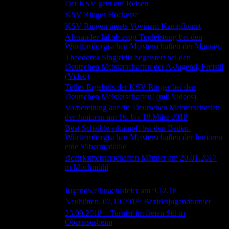
21.07.2018
Der KSV geht auf Reisen
17.07.2018
KSV Ringer Hocketse
13.07.2018
KSV Ringen meets Vovinam Kampfkunst
Alexander Jakob zeigt Topleistung bei den
22.04.2018
Württembergischen Meisterschaften der Männer.
Theodoros Singiridis begeistert bei den
19.04.2018
Deutschen Meisterschaften der A-Jugend, Freistil
(Video)
Tolles Ergebnis der KSV-Ringer bei den
21.03.2018
Deutschen Meisterschaften! (mit Videos)
Vorbereitung auf die Deutschen Meisterschaften
11.03.2018
der Junioren am 16. bis 18.März 2018
Beat Schaible erkämpft bei den Baden-
21.01.2018
Württembergischen Meisterschaften der Junioren
eine Silbermedaille
Bezirksmeisterschaften Männer am 20.01.2017
20.01.2018
in Möckmühl
Datum
Beitragstitel
04.11.2018
Jugendweihnachtsfeier am 9.12.18
02.11.2018
Neuhütten, 07.10.2018: Bezirksjugendturnier
23.09.2018 – Turnier im freien Stil in
03.10.2018
Obereisesheim