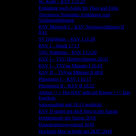
27.10.2018
SC Korb – KSV I 11:21
24.10.2018
Einladung nach Aalen für Theo und Felix
Theodoros Singiridis: Einladung zum
17.10.2018
Sichtungslehrgang
KSV Marbach I – KSV Neckarweihingen II
16.10.2018
8:41
14.10.2018
SV Dürbheim – KSV I 11:18
07.10.2018
KSV I – Hardt 17:13
03.10.2018
TSG Nattheim – KSV I 12:20
30.09.2018
KSV I – TSV Herbrechtingen 20:11
23.09.2018
KSV I – TSVgg Münster I 26:10
23.09.2018
KSV II – TSVgg Münster II 48:8
16.09.2018
Plieningen I – KSV I 16:17
15.09.2018
Plieningen II – KSV II 18:23
Aktion +++ Der KSV geht auf Reisen +++ Das
12.09.2018
Ergebnis
09.09.2018
Saisonauftakt mit 19:13 geglückt
09.09.2018
KSV II startet mit 44:8 Sieg in die Saison
31.08.2018
Heimkämpfe der Saison 2018
15.08.2018
Dauerkartenvorverkauf 2018
02.08.2018
Hochzeit Max Schroth am 28.07.2018