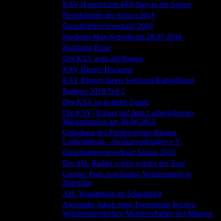
09.09.2018
KSV II startet mit 44:8 Sieg in die Saison
31.08.2018
Heimkämpfe der Saison 2018
15.08.2018
Dauerkartenvorverkauf 2018
02.08.2018
Hochzeit Max Schroth am 28.07.2018
21.07.2018
Hamburg Reise
21.07.2018
Der KSV geht auf Reisen
17.07.2018
KSV Ringer Hocketse
13.07.2018
KSV Ringen meets Vovinam Kampfkunst
09.07.2018
Radtour 2018 Teil 2
05.07.2018
Der KSV ist in tiefer Trauer
Die KSV- Ringer auf dem Ludwigsburger
22.06.2018
Marktplatzfest am 30.06.2018
Gründung des Fördervereins Ringen
13.06.2018
Ludwigsburg – Neckarweihingen e.V.
09.06.2018
Dauerkartenvorverkauf Saison 2018
04.06.2018
Die AH- Radler waren wieder auf Tour
Grosser Preis von Baden-Württemberg in
18.05.2018
Baienfurt
07.05.2018
AH- Wanderung im Schönbuch
Alexander Jakob zeigt Topleistung bei den
22.04.2018
Württembergischen Meisterschaften der Männer.