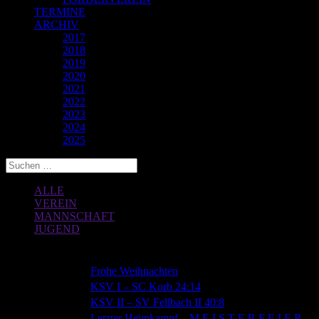
TERMINE
ARCHIV
2017
2018
2019
2020
2021
2022
2023
2024
2025
ALLE
VEREIN
MANNSCHAFT
JUGEND
Datum
Beitragstitel
24.12.2018
Frohe Weihnachten
23.12.2018
KSV I – SC Korb 24:14
23.12.2018
KSV II – SV Fellbach II 40:8
Letzter Heimkampf – M E I S T E R F E I E R