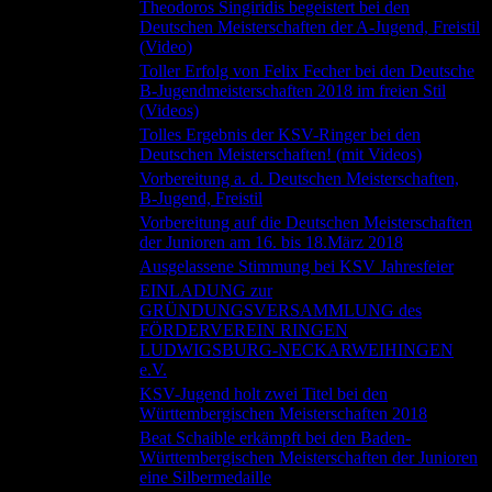
Theodoros Singiridis begeistert bei den
19.04.2018
Deutschen Meisterschaften der A-Jugend, Freistil
(Video)
Toller Erfolg von Felix Fecher bei den Deutsche
11.04.2018
B-Jugendmeisterschaften 2018 im freien Stil
(Videos)
Tolles Ergebnis der KSV-Ringer bei den
21.03.2018
Deutschen Meisterschaften! (mit Videos)
Vorbereitung a. d. Deutschen Meisterschaften,
11.03.2018
B-Jugend, Freistil
Vorbereitung auf die Deutschen Meisterschaften
11.03.2018
der Junioren am 16. bis 18.März 2018
03.03.2018
Ausgelassene Stimmung bei KSV Jahresfeier
EINLADUNG zur
GRÜNDUNGSVERSAMMLUNG des
09.02.2018
FÖRDERVEREIN RINGEN
LUDWIGSBURG-NECKARWEIHINGEN
e.V.
KSV-Jugend holt zwei Titel bei den
05.02.2018
Württembergischen Meisterschaften 2018
Beat Schaible erkämpft bei den Baden-
21.01.2018
Württembergischen Meisterschaften der Junioren
eine Silbermedaille