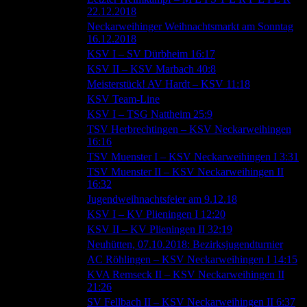
19.12.2018
22.12.2018
Neckarweihinger Weihnachtsmarkt am Sonntag
10.12.2018
16.12.2018
09.12.2018
KSV I – SV Dürbheim 16:17
09.12.2018
KSV II – KSV Marbach 40:8
02.12.2018
Meisterstück! AV Hardt – KSV 11:18
27.11.2018
KSV Team-Line
25.11.2018
KSV I – TSG Nattheim 25:9
TSV Herbrechtingen – KSV Neckarweihingen
17.11.2018
16:16
11.11.2018
TSV Muenster I – KSV Neckarweihingen I 3:31
TSV Muenster II – KSV Neckarweihingen II
11.11.2018
16:32
04.11.2018
Jugendweihnachtsfeier am 9.12.18
04.11.2018
KSV I – KV Plieningen I 12:20
04.11.2018
KSV II – KV Plieningen II 32:19
02.11.2018
Neuhütten, 07.10.2018: Bezirksjugendturnier
02.11.2018
AC Röhlingen – KSV Neckarweihingen I 14:15
KVA Remseck II – KSV Neckarweihingen II
02.11.2018
21:26
28.10.2018
SV Fellbach II – KSV Neckarweihingen II 6:37