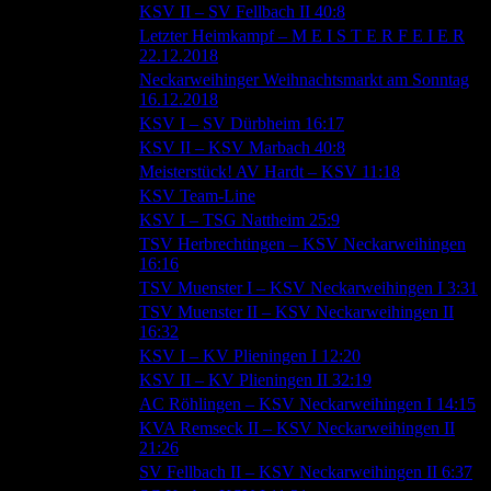
23.12.2018
KSV II – SV Fellbach II 40:8
Letzter Heimkampf – M E I S T E R F E I E R
19.12.2018
22.12.2018
Neckarweihinger Weihnachtsmarkt am Sonntag
10.12.2018
16.12.2018
09.12.2018
KSV I – SV Dürbheim 16:17
09.12.2018
KSV II – KSV Marbach 40:8
02.12.2018
Meisterstück! AV Hardt – KSV 11:18
27.11.2018
KSV Team-Line
25.11.2018
KSV I – TSG Nattheim 25:9
TSV Herbrechtingen – KSV Neckarweihingen
17.11.2018
16:16
11.11.2018
TSV Muenster I – KSV Neckarweihingen I 3:31
TSV Muenster II – KSV Neckarweihingen II
11.11.2018
16:32
04.11.2018
KSV I – KV Plieningen I 12:20
04.11.2018
KSV II – KV Plieningen II 32:19
02.11.2018
AC Röhlingen – KSV Neckarweihingen I 14:15
KVA Remseck II – KSV Neckarweihingen II
02.11.2018
21:26
28.10.2018
SV Fellbach II – KSV Neckarweihingen II 6:37