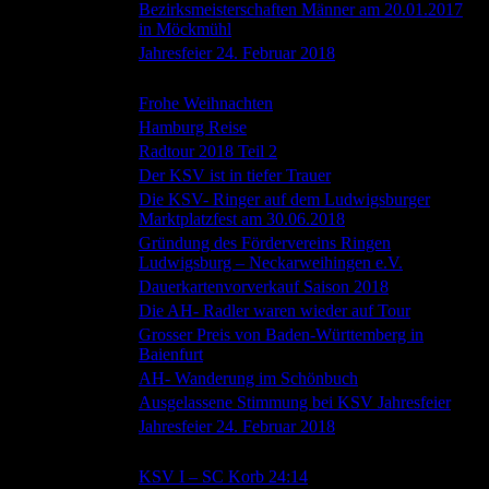
Bezirksmeisterschaften Männer am 20.01.2017
20.01.2018
in Möckmühl
20.01.2018
Jahresfeier 24. Februar 2018
Datum
Beitragstitel
24.12.2018
Frohe Weihnachten
21.07.2018
Hamburg Reise
09.07.2018
Radtour 2018 Teil 2
05.07.2018
Der KSV ist in tiefer Trauer
Die KSV- Ringer auf dem Ludwigsburger
22.06.2018
Marktplatzfest am 30.06.2018
Gründung des Fördervereins Ringen
13.06.2018
Ludwigsburg – Neckarweihingen e.V.
09.06.2018
Dauerkartenvorverkauf Saison 2018
04.06.2018
Die AH- Radler waren wieder auf Tour
Grosser Preis von Baden-Württemberg in
18.05.2018
Baienfurt
07.05.2018
AH- Wanderung im Schönbuch
03.03.2018
Ausgelassene Stimmung bei KSV Jahresfeier
20.01.2018
Jahresfeier 24. Februar 2018
Datum
Beitragstitel
23.12.2018
KSV I – SC Korb 24:14