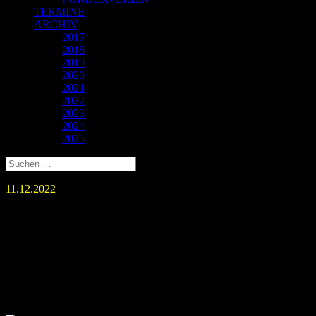
TERMINE
ARCHIV
2017
2018
2019
2020
2021
2022
2023
2024
2025
11.12.2022
KSV II – SV Ebersbach II
20:13
Wieder starke Vorstellung unserer Zweiten. Gäste aus dem Filstal
ohne Chance gegen motiviert kämpfende KSV´ler.