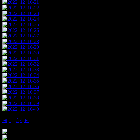
◄
1
2
3
4
►