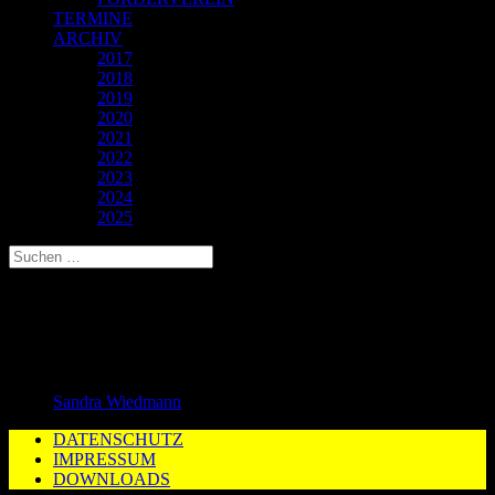
TERMINE
ARCHIV
2017
2018
2019
2020
2021
2022
2023
2024
2025
KG Benningen II/Backnang – KSV
Neckarweihingen III
20. August 2025
Sandra Wiedmann
DATENSCHUTZ
IMPRESSUM
DOWNLOADS