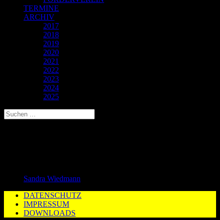
TERMINE
ARCHIV
2017
2018
2019
2020
2021
2022
2023
2024
2025
KG Ebersbach III/Schlichten – KSV
Neckarweihingen III
20. August 2025
Sandra Wiedmann
DATENSCHUTZ
IMPRESSUM
DOWNLOADS